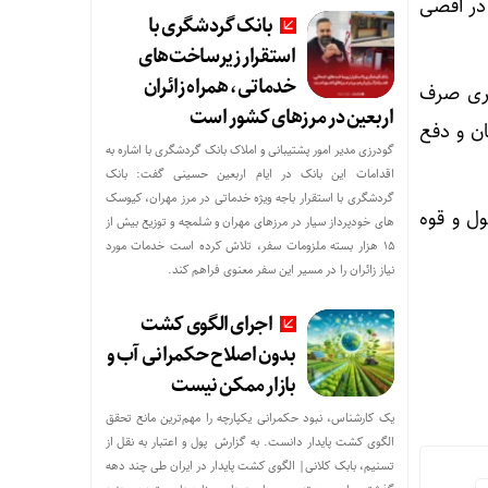
در اقصی
بانک گردشگری با
استقرار زیرساخت‌های
خدماتی، همراه زائران
اری صرف
اربعین در مرزهای کشور است
ن و دفع
گودرزی مدیر امور پشتیبانی و املاک بانک گردشگری با اشاره به
اقدامات این بانک در ایام اربعین حسینی گفت: بانک
گردشگری با استقرار باجه ویژه خدماتی در مرز مهران، کیوسک
ل و قوه
های خودپرداز سیار در مرزهای مهران و شلمچه و توزیع بیش از
۱۵ هزار بسته ملزومات سفر، تلاش کرده است خدمات مورد
نیاز زائران را در مسیر این سفر معنوی فراهم کند.
اجرای الگوی کشت
بدون اصلاح حکمرانی آب و
بازار ممکن نیست
یک کارشناس، نبود حکمرانی یکپارچه را مهم‌ترین مانع تحقق
الگوی کشت پایدار دانست. به گزارش پول و اعتبار به نقل از
تسنیم، بابک کلانی| الگوی کشت پایدار در ایران طی چند دهه