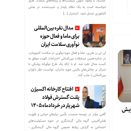
گذشته، با وجود تدوین سیاست‌ها و برنامه‌های متعدد، هنوز
نتوانسته است به یک نظام پایدار و تثبیت‌شده در بخش
کشاورزی تبدیل شود. استمرار […]
مدال نقره بین‌المللی
برای ماما و فعال حوزه
نوآوری سلامت ایران
لی لی رز طزری، ماما و فعال حوزه نوآوری در سلامت کشورمان،
در شانزدهمین مسابقات بین‌المللی اختراعات کویت موفق به
کسب مدال نقره شد. او با ارائه یک طرح نوآورانه پزشکی با
تمرکز بر چالش‌های بالینی حوزه مادران، توانست نظر داوران
بین‌المللی را جلب کند.
افتتاح کارخانه اکسیژن
پلنت گسترش فولاد
شهریار در خردادماه ۱۴۰۵
ایش
گامی مؤثر در توسعه صنعت، تأمین نیازهای حیاتی و تقویت
نقش‌آفرینی گروه مالی گردشگری در حوزه مسئولیت‌های
اجتماعی به گزارش روابط عمومی گروه مالی گردشگری ،