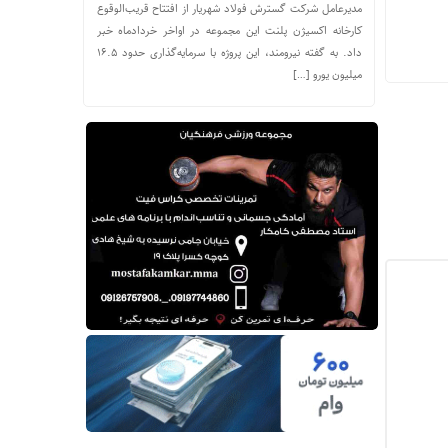
مدیرعامل شرکت گسترش فولاد شهریار از افتتاح قریب‌الوقوع
کارخانه اکسیژن پلنت این مجموعه در اواخر خردادماه خبر
داد. به گفته نیرومند، این پروژه با سرمایه‌گذاری حدود ۱۶.۵
میلیون یورو […]