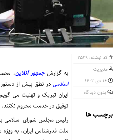
کد نوشته: 2529
مدیریت
به گزارش
جمهور آنلاین
، محمد ب
16 دی 1403
اسلامی
در نطق پیش از دستور خ
بدون دیدگاه
ایران تبریک و تهنیت می گویم 
توفیق در خدمت محروم نکنند.
برچسب ها
رئیس مجلس شورای اسلامی با ا
ملت قدرشناس ایران، به ویژه م