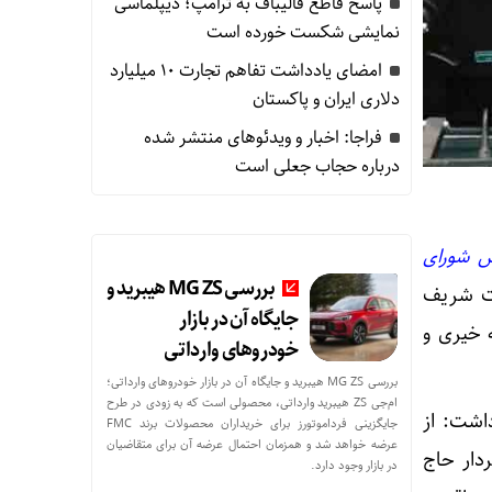
پاسخ قاطع قالیباف به ترامپ؛ دیپلماسی
نمایشی شکست خورده است
امضای یادداشت تفاهم تجارت ۱۰ میلیارد
دلاری ایران و پاکستان
فراجا: اخبار و ویدئوهای منتشر شده
درباره حجاب جعلی است
 شورای
بررسی MG ZS هیبرید و
لت شریف
جایگاه آن در بازار
 خیری و
خودروهای وارداتی
بررسی MG ZS هیبرید و جایگاه آن در بازار خودروهای وارداتی؛
ام‌جی ZS هیبرید وارداتی، محصولی است که به زودی در طرح
اشت: از
جایگزینی فرداموتورز برای خریداران محصولات برند FMC
عرضه خواهد شد و همزمان احتمال عرضه آن برای متقاضیان
دار حاج
در بازار وجود دارد.