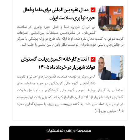
مدال نقره بین‌المللی برای ماما و فعال
حوزه نوآوری سلامت ایران
لی لی رز طزری، ماما و فعال حوزه نوآوری در سلامت
کشورمان، در شانزدهمین مسابقات بین‌المللی اختراعات
کویت موفق به کسب مدال نقره شد. او با ارائه یک طرح نوآورانه پزشکی با تمرکز
بر چالش‌های بالینی حوزه مادران، توانست نظر داوران بین‌المللی را جلب کند.
افتتاح کارخانه اکسیژن پلنت گسترش
فولاد شهریار در خردادماه ۱۴۰۵
گامی مؤثر در توسعه صنعت، تأمین نیازهای حیاتی و تقویت
نقش‌آفرینی گروه مالی گردشگری در حوزه مسئولیت‌های
اجتماعی به گزارش روابط عمومی گروه مالی گردشگری ، مدیرعامل شرکت
گسترش فولاد شهریار از افتتاح قریب‌الوقوع کارخانه اکسیژن پلنت این مجموعه
در اواخر خردادماه خبر داد. به گفته نیرومند، این پروژه با سرمایه‌گذاری حدود
۱۶.۵ میلیون یورو […]