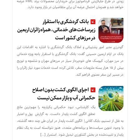
زودی در طرح جایگزینی فرداموتورز برای خریداران محصولات برند FMC عرضه
خواهد شد و همزمان احتمال عرضه آن برای متقاضیان در بازار وجود دارد.
بانک گردشگری با استقرار
زیرساخت‌های خدماتی، همراه زائران اربعین
در مرزهای کشور است
گودرزی مدیر امور پشتیبانی و املاک بانک گردشگری با اشاره به اقدامات این
بانک در ایام اربعین حسینی گفت: بانک گردشگری با استقرار باجه ویژه خدماتی
در مرز مهران، کیوسک های خودپرداز سیار در مرزهای مهران و شلمچه و توزیع
بیش از ۱۵ هزار بسته ملزومات سفر، تلاش کرده است خدمات مورد نیاز زائران را
در مسیر این سفر معنوی فراهم کند.
اجرای الگوی کشت بدون اصلاح
حکمرانی آب و بازار ممکن نیست
یک کارشناس، نبود حکمرانی یکپارچه را مهم‌ترین مانع
تحقق الگوی کشت پایدار دانست. به گزارش پول و اعتبار
به نقل از تسنیم، بابک کلانی| الگوی کشت پایدار در ایران طی چند دهه گذشته،
با وجود تدوین سیاست‌ها و برنامه‌های متعدد، هنوز نتوانسته است به یک نظام
پایدار و تثبیت‌شده در بخش کشاورزی تبدیل شود. استمرار […]