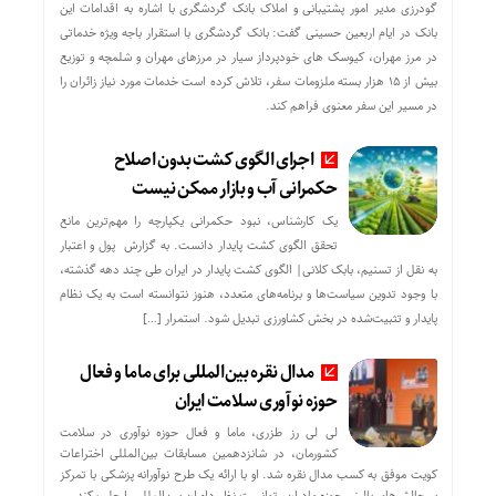
گودرزی مدیر امور پشتیبانی و املاک بانک گردشگری با اشاره به اقدامات این
بانک در ایام اربعین حسینی گفت: بانک گردشگری با استقرار باجه ویژه خدماتی
در مرز مهران، کیوسک های خودپرداز سیار در مرزهای مهران و شلمچه و توزیع
بیش از ۱۵ هزار بسته ملزومات سفر، تلاش کرده است خدمات مورد نیاز زائران را
در مسیر این سفر معنوی فراهم کند.
اجرای الگوی کشت بدون اصلاح
حکمرانی آب و بازار ممکن نیست
یک کارشناس، نبود حکمرانی یکپارچه را مهم‌ترین مانع
تحقق الگوی کشت پایدار دانست. به گزارش پول و اعتبار
به نقل از تسنیم، بابک کلانی| الگوی کشت پایدار در ایران طی چند دهه گذشته،
با وجود تدوین سیاست‌ها و برنامه‌های متعدد، هنوز نتوانسته است به یک نظام
پایدار و تثبیت‌شده در بخش کشاورزی تبدیل شود. استمرار […]
مدال نقره بین‌المللی برای ماما و فعال
حوزه نوآوری سلامت ایران
لی لی رز طزری، ماما و فعال حوزه نوآوری در سلامت
کشورمان، در شانزدهمین مسابقات بین‌المللی اختراعات
کویت موفق به کسب مدال نقره شد. او با ارائه یک طرح نوآورانه پزشکی با تمرکز
بر چالش‌های بالینی حوزه مادران، توانست نظر داوران بین‌المللی را جلب کند.