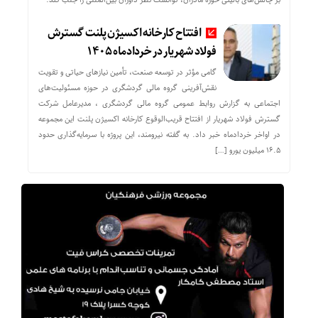
افتتاح کارخانه اکسیژن پلنت گسترش
فولاد شهریار در خردادماه ۱۴۰۵
گامی مؤثر در توسعه صنعت، تأمین نیازهای حیاتی و تقویت
نقش‌آفرینی گروه مالی گردشگری در حوزه مسئولیت‌های
اجتماعی به گزارش روابط عمومی گروه مالی گردشگری ، مدیرعامل شرکت
گسترش فولاد شهریار از افتتاح قریب‌الوقوع کارخانه اکسیژن پلنت این مجموعه
در اواخر خردادماه خبر داد. به گفته نیرومند، این پروژه با سرمایه‌گذاری حدود
۱۶.۵ میلیون یورو […]