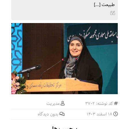
طبیعت […]
کد نوشته: 3702
مدیریت
18 اسفند 1403
بدون دیدگاه