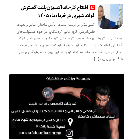
افتتاح کارخانه اکسیژن پلنت گسترش
فولاد شهریار در خردادماه ۱۴۰۵
گامی مؤثر در توسعه صنعت، تأمین نیازهای حیاتی و تقویت
نقش‌آفرینی گروه مالی گردشگری در حوزه مسئولیت‌های
اجتماعی به گزارش روابط عمومی گروه مالی گردشگری ، مدیرعامل شرکت
گسترش فولاد شهریار از افتتاح قریب‌الوقوع کارخانه اکسیژن پلنت این مجموعه
در اواخر خردادماه خبر داد. به گفته نیرومند، این پروژه با سرمایه‌گذاری حدود
۱۶.۵ میلیون یورو […]