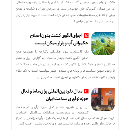
بانک در ایام اربعین حسینی گفت: بانک گردشگری با استقرار باجه ویژه خدماتی
در مرز مهران، کیوسک های خودپرداز سیار در مرزهای مهران و شلمچه و توزیع
بیش از ۱۵ هزار بسته ملزومات سفر، تلاش کرده است خدمات مورد نیاز زائران را
در مسیر این سفر معنوی فراهم کند.
اجرای الگوی کشت بدون اصلاح
حکمرانی آب و بازار ممکن نیست
یک کارشناس، نبود حکمرانی یکپارچه را مهم‌ترین مانع
تحقق الگوی کشت پایدار دانست. به گزارش پول و اعتبار
به نقل از تسنیم، بابک کلانی| الگوی کشت پایدار در ایران طی چند دهه گذشته،
با وجود تدوین سیاست‌ها و برنامه‌های متعدد، هنوز نتوانسته است به یک نظام
پایدار و تثبیت‌شده در بخش کشاورزی تبدیل شود. استمرار […]
مدال نقره بین‌المللی برای ماما و فعال
حوزه نوآوری سلامت ایران
لی لی رز طزری، ماما و فعال حوزه نوآوری در سلامت
کشورمان، در شانزدهمین مسابقات بین‌المللی اختراعات
کویت موفق به کسب مدال نقره شد. او با ارائه یک طرح نوآورانه پزشکی با تمرکز
بر چالش‌های بالینی حوزه مادران، توانست نظر داوران بین‌المللی را جلب کند.