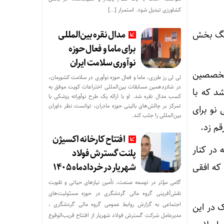
کشاورزی تبدیل شود. استمرار […]
مدال نقره بین‌المللی
رنگ بخش
برای ماما و فعال حوزه
نوآوری سلامت ایران
متخصصین
لی لی رز طزری، ماما و فعال حوزه نوآوری در سلامت کشورمان،
در شانزدهمین مسابقات بین‌المللی اختراعات کویت موفق به
د که با
کسب مدال نقره شد. او با ارائه یک طرح نوآورانه پزشکی با
تمرکز بر چالش‌های بالینی حوزه مادران، توانست نظر داوران
نو برای
بین‌المللی را جلب کند.
قم زد.
افتتاح کارخانه اکسیژن
 در کنار
پلنت گسترش فولاد
شهریار در خردادماه ۱۴۰۵
 عرصه بود که افقی
گامی مؤثر در توسعه صنعت، تأمین نیازهای حیاتی و تقویت
نقش‌آفرینی گروه مالی گردشگری در حوزه مسئولیت‌های
اجتماعی به گزارش روابط عمومی گروه مالی گردشگری ،
 در این
مدیرعامل شرکت گسترش فولاد شهریار از افتتاح قریب‌الوقوع