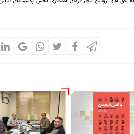
به افق های روشن برای فردای همکاری بخش پوششهای ایرانی