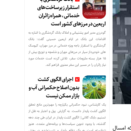
استقرار زیرساخت‌های
خدماتی، همراه زائران
اربعین در مرزهای کشور است
گودرزی مدیر امور پشتیبانی و املاک بانک گردشگری با اشاره به
اقدامات این بانک در ایام اربعین حسینی گفت: بانک
گردشگری با استقرار باجه ویژه خدماتی در مرز مهران، کیوسک
های خودپرداز سیار در مرزهای مهران و شلمچه و توزیع بیش از
۱۵ هزار بسته ملزومات سفر، تلاش کرده است خدمات مورد
نیاز زائران را در مسیر این سفر معنوی فراهم کند.
اجرای الگوی کشت
بدون اصلاح حکمرانی آب و
بازار ممکن نیست
یک کارشناس، نبود حکمرانی یکپارچه را مهم‌ترین مانع تحقق
الگوی کشت پایدار دانست. به گزارش پول و اعتبار به نقل از
تسنیم، بابک کلانی| الگوی کشت پایدار در ایران طی چند دهه
گذشته، با وجود تدوین سیاست‌ها و برنامه‌های متعدد، هنوز
 امسال
نتوانسته است به یک نظام پایدار و تثبیت‌شده در بخش