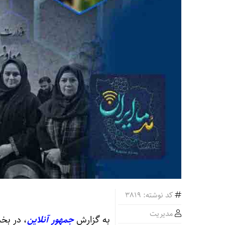
کد نوشته: 3819
مدیریت
به گزارش
جمهور آنلاین
، در بخ