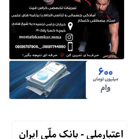
اعتبارملی - بانک ملّی ایران