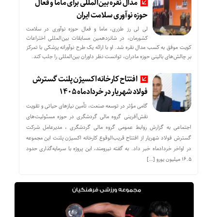
مدال نقره بین‌المللی برای ماما و فعال
حوزه نوآوری سلامت ایران
لی لی رز طزری، ماما و فعال حوزه نوآوری در سلامت
کشورمان، در شانزدهمین مسابقات بین‌المللی اختراعات
کویت موفق به کسب مدال نقره شد. او با ارائه یک طرح نوآورانه پزشکی با تمرکز
بر چالش‌های بالینی حوزه مادران، توانست نظر داوران بین‌المللی را جلب کند.
افتتاح کارخانه اکسیژن پلنت گسترش
فولاد شهریار در خردادماه ۱۴۰۵
گامی مؤثر در توسعه صنعت، تأمین نیازهای حیاتی و تقویت
نقش‌آفرینی گروه مالی گردشگری در حوزه مسئولیت‌های
اجتماعی به گزارش روابط عمومی گروه مالی گردشگری ، مدیرعامل شرکت
گسترش فولاد شهریار از افتتاح قریب‌الوقوع کارخانه اکسیژن پلنت این مجموعه
در اواخر خردادماه خبر داد. به گفته نیرومند، این پروژه با سرمایه‌گذاری حدود
۱۶.۵ میلیون یورو […]