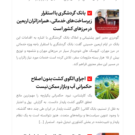
بانک گردشگری با استقرار
زیرساخت‌های خدماتی، همراه زائران اربعین
در مرزهای کشور است
گودرزی مدیر امور پشتیبانی و املاک بانک گردشگری با اشاره به اقدامات این
بانک در ایام اربعین حسینی گفت: بانک گردشگری با استقرار باجه ویژه خدماتی
در مرز مهران، کیوسک های خودپرداز سیار در مرزهای مهران و شلمچه و توزیع
بیش از ۱۵ هزار بسته ملزومات سفر، تلاش کرده است خدمات مورد نیاز زائران را
در مسیر این سفر معنوی فراهم کند.
اجرای الگوی کشت بدون اصلاح
حکمرانی آب و بازار ممکن نیست
یک کارشناس، نبود حکمرانی یکپارچه را مهم‌ترین مانع
تحقق الگوی کشت پایدار دانست. به گزارش پول و اعتبار
به نقل از تسنیم، بابک کلانی| الگوی کشت پایدار در ایران طی چند دهه گذشته،
با وجود تدوین سیاست‌ها و برنامه‌های متعدد، هنوز نتوانسته است به یک نظام
پایدار و تثبیت‌شده در بخش کشاورزی تبدیل شود. استمرار […]