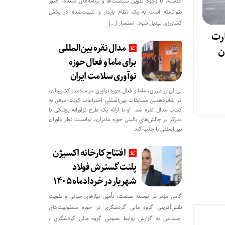
گذشته، با وجود تدوین سیاست‌ها و برنامه‌های متعدد، هنوز
نتوانسته است به یک نظام پایدار و تثبیت‌شده در بخش
کشاورزی تبدیل شود. استمرار […]
رت
مدال نقره بین‌المللی
برای ماما و فعال حوزه
نوآوری سلامت ایران
لی لی رز طزری، ماما و فعال حوزه نوآوری در سلامت کشورمان،
در شانزدهمین مسابقات بین‌المللی اختراعات کویت موفق به
کسب مدال نقره شد. او با ارائه یک طرح نوآورانه پزشکی با
تمرکز بر چالش‌های بالینی حوزه مادران، توانست نظر داوران
بین‌المللی را جلب کند.
افتتاح کارخانه اکسیژن
پلنت گسترش فولاد
شهریار در خردادماه ۱۴۰۵
گامی مؤثر در توسعه صنعت، تأمین نیازهای حیاتی و تقویت
نقش‌آفرینی گروه مالی گردشگری در حوزه مسئولیت‌های
اجتماعی به گزارش روابط عمومی گروه مالی گردشگری ،