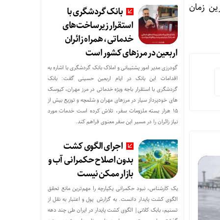
رین زمان
بانک گردشگری با
استقرار زیرساخت‌های
خدماتی، همراه زائران
اربعین در مرزهای کشور است
گودرزی مدیر امور پشتیبانی و املاک بانک گردشگری با اشاره به
اقدامات این بانک در ایام اربعین حسینی گفت: بانک
گردشگری با استقرار باجه ویژه خدماتی در مرز مهران، کیوسک
های خودپرداز سیار در مرزهای مهران و شلمچه و توزیع بیش از
۱۵ هزار بسته ملزومات سفر، تلاش کرده است خدمات مورد
نیاز زائران را در مسیر این سفر معنوی فراهم کند.
اجرای الگوی کشت
بدون اصلاح حکمرانی آب و
بازار ممکن نیست
یک کارشناس، نبود حکمرانی یکپارچه را مهم‌ترین مانع تحقق
الگوی کشت پایدار دانست. به گزارش پول و اعتبار به نقل از
تسنیم، بابک کلانی| الگوی کشت پایدار در ایران طی چند دهه