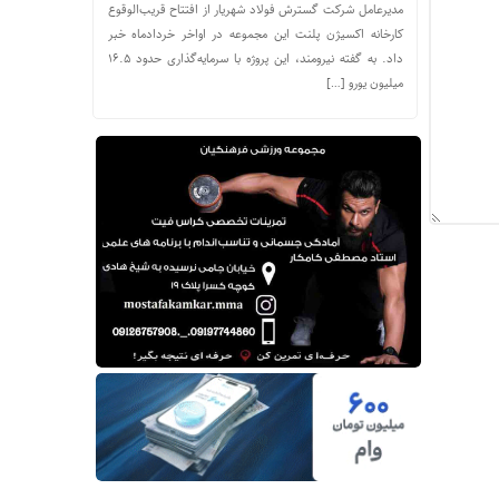
مدیرعامل شرکت گسترش فولاد شهریار از افتتاح قریب‌الوقوع
کارخانه اکسیژن پلنت این مجموعه در اواخر خردادماه خبر
داد. به گفته نیرومند، این پروژه با سرمایه‌گذاری حدود ۱۶.۵
میلیون یورو […]