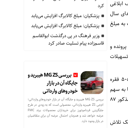
ف ابلاغی
کرد
دای سال
پزشکیان: مبلغ کالابرگ افزایش می‌یابد
د ۲۱ هزار و ۳۹۰ فقره تسهیلات به مبلغ
پزشکیان: مبلغ کالابرگ افزایش می‌یابد
وزیر فرهنگ در پی درگذشت ابوالقاسم
قاسم‌زاده پیام تسلیت صادر کرد
میل پرونده و
تسهیلات
بررسی MG ZS هیبرید و
این بانک همچنین از مجموع ۱۲۳ هزار میلیارد ریال سهمیه ابلاغی، با اعطای ۳۱ هزار و ۵۰۵ فقره
جایگاه آن در بازار
شته تا به سهم
خودروهای وارداتی
خود شرایط ازدواج و تشکیل خانواده جوانان عزیز کشور را تسهیل و تسریع نماید ودر مدت مذکور ۸۷
بررسی MG ZS هیبرید و جایگاه آن در بازار خودروهای وارداتی؛
ام‌جی ZS هیبرید وارداتی، محصولی است که به زودی در طرح
جایگزینی فرداموتورز برای خریداران محصولات برند FMC
عرضه خواهد شد و همزمان احتمال عرضه آن برای متقاضیان
‌شود و این بانک تلاش
در بازار وجود دارد.