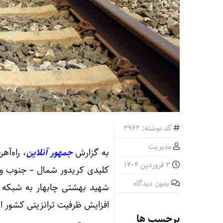
کد نوشته: 3962
مدیریت
به گزارش
جمهور آنلاین
، راه‌آه
3 فروردین 1404
کلیدی کریدور شمال – جنوب و 
بدون دیدگاه
شهید بهشتی چابهار به شبکه 
افزایش ظرفیت ترانزیتی کشور ای
برچسب ها