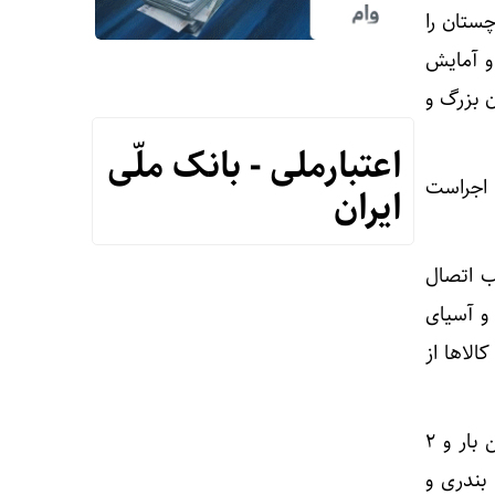
ستان را
و آمایش
ن بزرگ و
اعتبارملی - بانک ملّی
 اجراست
ایران
ب اتصال
 و آسیای
الاها از
ناصریان تاکید کرد: اتصال بندر چابهار به خط آهن سراسری، ظرفیت جابه‌جایی ۷.۷ میلیون تن بار و ۲
 بندری و