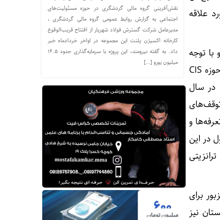
نقش‌آفرینی گروه مالی گردشگری در حوزه مسئولیت‌های
د علاقه
اجتماعی به گزارش روابط عمومی گروه مالی گردشگری ،
مدیرعامل شرکت گسترش فولاد شهریار از افتتاح قریب‌الوقوع
کارخانه اکسیژن پلنت این مجموعه در اواخر خردادماه خبر
 با توجه
داد. به گفته نیرومند، این پروژه با سرمایه‌گذاری حدود ۱۶.۵
میلیون یورو […]
به برآوردهای صورت‌گرفته، حجم باری که در مسیر راه‌گذر شمال به جنوب از روسیه و کشورهای حوزه CIS
هدان -یونسی به حدود ۲ میلیون تن در سال
وقف‌های
رفه‌ها و
ل در این
رانزیتی
ور برای
تان نیز