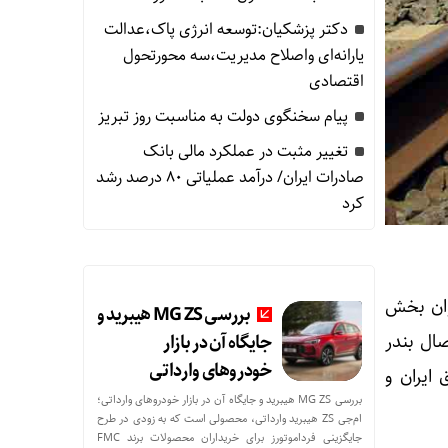
دکتر پزشکیان:توسعه انرژی پاک،عدالت
یارانه‌ای واصلاح مدیریت،سه محورتحول
اقتصادی
پیام سخنگوی دولت به مناسبت روز تبریز
تغییر مثبت در عملکرد مالی بانک
صادرات ایران/ درآمد عملیاتی 80 درصد رشد
کرد
نوان بخش
بررسی MG ZS هیبرید و
ال بندر
جایگاه آن در بازار
خودروهای وارداتی
ایران و
بررسی MG ZS هیبرید و جایگاه آن در بازار خودروهای وارداتی؛
ام‌جی ZS هیبرید وارداتی، محصولی است که به زودی در طرح
جایگزینی فرداموتورز برای خریداران محصولات برند FMC