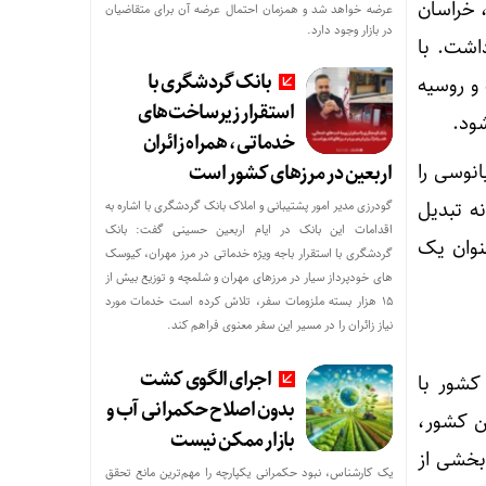
، خراسان
عرضه خواهد شد و همزمان احتمال عرضه آن برای متقاضیان
در بازار وجود دارد.
اشت. با
بانک گردشگری با
و روسیه
استقرار زیرساخت‌های
خدماتی، همراه زائران
انوسی را
اربعین در مرزهای کشور است
نه تبدیل
گودرزی مدیر امور پشتیبانی و املاک بانک گردشگری با اشاره به
اقدامات این بانک در ایام اربعین حسینی گفت: بانک
عنوان یک
گردشگری با استقرار باجه ویژه خدماتی در مرز مهران، کیوسک
های خودپرداز سیار در مرزهای مهران و شلمچه و توزیع بیش از
۱۵ هزار بسته ملزومات سفر، تلاش کرده است خدمات مورد
نیاز زائران را در مسیر این سفر معنوی فراهم کند.
اجرای الگوی کشت
کشور با
بدون اصلاح حکمرانی آب و
هن کشور،
بازار ممکن نیست
ست که بخشی از
یک کارشناس، نبود حکمرانی یکپارچه را مهم‌ترین مانع تحقق