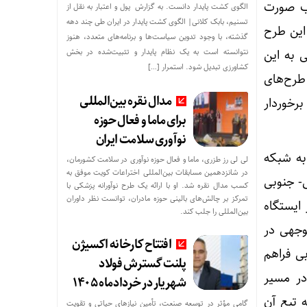
اب صورت
الگوی کشت پایدار دانست. به گزارش پول و اعتبار به نقل از
تسنیم، بابک کلانی| الگوی کشت پایدار در ایران طی چند دهه
 این طرح
گذشته، با وجود تدوین سیاست‌ها و برنامه‌های متعدد، هنوز
توسعه ملی به این
نتوانسته است به یک نظام پایدار و تثبیت‌شده در بخش
کشاورزی تبدیل شود. استمرار […]
 برخی طرح‌های
مدال نقره بین‌المللی
برخوردار
برای ماما و فعال حوزه
نوآوری سلامت ایران
 را به شبکه
لی لی رز طزری، ماما و فعال حوزه نوآوری در سلامت کشورمان،
در شانزدهمین مسابقات بین‌المللی اختراعات کویت موفق به
ی- جنوبی
کسب مدال نقره شد. او با ارائه یک طرح نوآورانه پزشکی با
تمرکز بر چالش‌های بالینی حوزه مادران، توانست نظر داوران
ایستگاه
بین‌المللی را جلب کند.
وجهی در
افتتاح کارخانه اکسیژن
ی فراهم
پلنت گسترش فولاد
در مسیر
شهریار در خردادماه ۱۴۰۵
 تبع آن
گامی مؤثر در توسعه صنعت، تأمین نیازهای حیاتی و تقویت