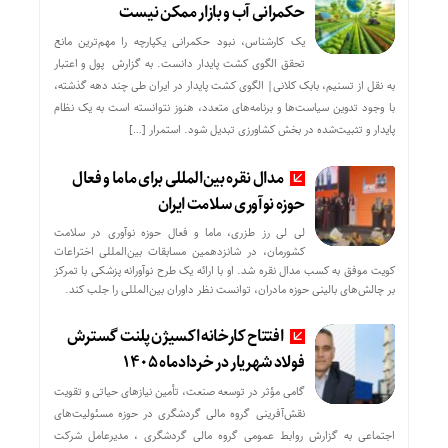
حکمرانی آب و بازار ممکن نیست
یک کارشناس، نبود حکمرانی یکپارچه را مهم‌ترین مانع
تحقق الگوی کشت پایدار دانست. به گزارش پول و اعتبار
به نقل از تسنیم، بابک کلانی| الگوی کشت پایدار در ایران طی چند دهه گذشته،
با وجود تدوین سیاست‌ها و برنامه‌های متعدد، هنوز نتوانسته است به یک نظام
پایدار و تثبیت‌شده در بخش کشاورزی تبدیل شود. استمرار […]
مدال نقره بین‌المللی برای ماما و فعال
حوزه نوآوری سلامت ایران
لی لی رز طزری، ماما و فعال حوزه نوآوری در سلامت
کشورمان، در شانزدهمین مسابقات بین‌المللی اختراعات
کویت موفق به کسب مدال نقره شد. او با ارائه یک طرح نوآورانه پزشکی با تمرکز
بر چالش‌های بالینی حوزه مادران، توانست نظر داوران بین‌المللی را جلب کند.
افتتاح کارخانه اکسیژن پلنت گسترش
فولاد شهریار در خردادماه ۱۴۰۵
گامی مؤثر در توسعه صنعت، تأمین نیازهای حیاتی و تقویت
نقش‌آفرینی گروه مالی گردشگری در حوزه مسئولیت‌های
اجتماعی به گزارش روابط عمومی گروه مالی گردشگری ، مدیرعامل شرکت