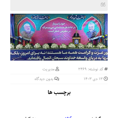
کد نوشته: 2469
مدیریت
13 دی 1403
بدون دیدگاه
برچسب ها