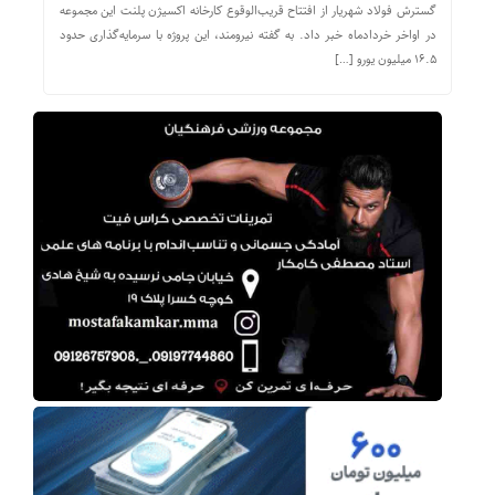
گسترش فولاد شهریار از افتتاح قریب‌الوقوع کارخانه اکسیژن پلنت این مجموعه
در اواخر خردادماه خبر داد. به گفته نیرومند، این پروژه با سرمایه‌گذاری حدود
۱۶.۵ میلیون یورو […]