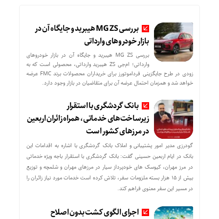
بررسی MG ZS هیبرید و جایگاه آن در
بازار خودروهای وارداتی
بررسی MG ZS هیبرید و جایگاه آن در بازار خودروهای
وارداتی؛ ام‌جی ZS هیبرید وارداتی، محصولی است که به
زودی در طرح جایگزینی فرداموتورز برای خریداران محصولات برند FMC عرضه
خواهد شد و همزمان احتمال عرضه آن برای متقاضیان در بازار وجود دارد.
بانک گردشگری با استقرار
زیرساخت‌های خدماتی، همراه زائران اربعین
در مرزهای کشور است
گودرزی مدیر امور پشتیبانی و املاک بانک گردشگری با اشاره به اقدامات این
بانک در ایام اربعین حسینی گفت: بانک گردشگری با استقرار باجه ویژه خدماتی
در مرز مهران، کیوسک های خودپرداز سیار در مرزهای مهران و شلمچه و توزیع
بیش از ۱۵ هزار بسته ملزومات سفر، تلاش کرده است خدمات مورد نیاز زائران را
در مسیر این سفر معنوی فراهم کند.
اجرای الگوی کشت بدون اصلاح