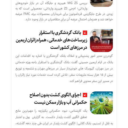
بررسی MG ZS هیبرید و جایگاه آن در بازار خودروهای
وارداتی؛ ام‌جی ZS هیبرید وارداتی، محصولی است که به
زودی در طرح جایگزینی فرداموتورز برای خریداران محصولات برند FMC عرضه
خواهد شد و همزمان احتمال عرضه آن برای متقاضیان در بازار وجود دارد.
بانک گردشگری با استقرار
زیرساخت‌های خدماتی، همراه زائران اربعین
در مرزهای کشور است
گودرزی مدیر امور پشتیبانی و املاک بانک گردشگری با اشاره به اقدامات این
بانک در ایام اربعین حسینی گفت: بانک گردشگری با استقرار باجه ویژه خدماتی
در مرز مهران، کیوسک های خودپرداز سیار در مرزهای مهران و شلمچه و توزیع
بیش از ۱۵ هزار بسته ملزومات سفر، تلاش کرده است خدمات مورد نیاز زائران را
در مسیر این سفر معنوی فراهم کند.
اجرای الگوی کشت بدون اصلاح
حکمرانی آب و بازار ممکن نیست
یک کارشناس، نبود حکمرانی یکپارچه را مهم‌ترین مانع
تحقق الگوی کشت پایدار دانست. به گزارش پول و اعتبار
به نقل از تسنیم، بابک کلانی| الگوی کشت پایدار در ایران طی چند دهه گذشته،