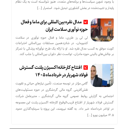
با وجود تدوین سیاست‌ها و برنامه‌های متعدد، هنوز نتوانسته است به یک نظام
پایدار و تثبیت‌شده در بخش کشاورزی تبدیل شود. استمرار […]
مدال نقره بین‌المللی برای ماما و فعال
حوزه نوآوری سلامت ایران
لی لی رز طزری، ماما و فعال حوزه نوآوری در سلامت
کشورمان، در شانزدهمین مسابقات بین‌المللی اختراعات
کویت موفق به کسب مدال نقره شد. او با ارائه یک طرح نوآورانه پزشکی با تمرکز
بر چالش‌های بالینی حوزه مادران، توانست نظر داوران بین‌المللی را جلب کند.
افتتاح کارخانه اکسیژن پلنت گسترش
فولاد شهریار در خردادماه ۱۴۰۵
گامی مؤثر در توسعه صنعت، تأمین نیازهای حیاتی و تقویت
نقش‌آفرینی گروه مالی گردشگری در حوزه مسئولیت‌های
اجتماعی به گزارش روابط عمومی گروه مالی گردشگری ، مدیرعامل شرکت
گسترش فولاد شهریار از افتتاح قریب‌الوقوع کارخانه اکسیژن پلنت این مجموعه
در اواخر خردادماه خبر داد. به گفته نیرومند، این پروژه با سرمایه‌گذاری حدود
۱۶.۵ میلیون یورو […]