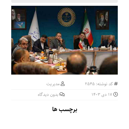
کد نوشته: 2545
مدیریت
17 دی 1403
بدون دیدگاه
برچسب ها