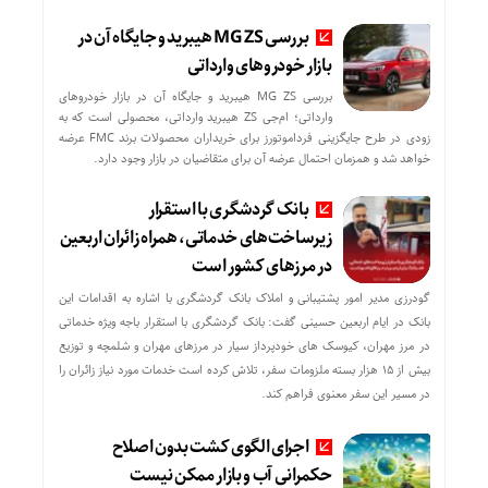
بررسی MG ZS هیبرید و جایگاه آن در
بازار خودروهای وارداتی
بررسی MG ZS هیبرید و جایگاه آن در بازار خودروهای
وارداتی؛ ام‌جی ZS هیبرید وارداتی، محصولی است که به
زودی در طرح جایگزینی فرداموتورز برای خریداران محصولات برند FMC عرضه
خواهد شد و همزمان احتمال عرضه آن برای متقاضیان در بازار وجود دارد.
بانک گردشگری با استقرار
زیرساخت‌های خدماتی، همراه زائران اربعین
در مرزهای کشور است
گودرزی مدیر امور پشتیبانی و املاک بانک گردشگری با اشاره به اقدامات این
بانک در ایام اربعین حسینی گفت: بانک گردشگری با استقرار باجه ویژه خدماتی
در مرز مهران، کیوسک های خودپرداز سیار در مرزهای مهران و شلمچه و توزیع
بیش از ۱۵ هزار بسته ملزومات سفر، تلاش کرده است خدمات مورد نیاز زائران را
در مسیر این سفر معنوی فراهم کند.
اجرای الگوی کشت بدون اصلاح
حکمرانی آب و بازار ممکن نیست