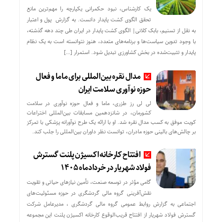
یک کارشناس، نبود حکمرانی یکپارچه را مهم‌ترین مانع
تحقق الگوی کشت پایدار دانست. به گزارش پول و اعتبار
به نقل از تسنیم، بابک کلانی| الگوی کشت پایدار در ایران طی چند دهه گذشته،
با وجود تدوین سیاست‌ها و برنامه‌های متعدد، هنوز نتوانسته است به یک نظام
پایدار و تثبیت‌شده در بخش کشاورزی تبدیل شود. استمرار […]
مدال نقره بین‌المللی برای ماما و فعال
حوزه نوآوری سلامت ایران
لی لی رز طزری، ماما و فعال حوزه نوآوری در سلامت
کشورمان، در شانزدهمین مسابقات بین‌المللی اختراعات
کویت موفق به کسب مدال نقره شد. او با ارائه یک طرح نوآورانه پزشکی با تمرکز
بر چالش‌های بالینی حوزه مادران، توانست نظر داوران بین‌المللی را جلب کند.
افتتاح کارخانه اکسیژن پلنت گسترش
فولاد شهریار در خردادماه ۱۴۰۵
گامی مؤثر در توسعه صنعت، تأمین نیازهای حیاتی و تقویت
نقش‌آفرینی گروه مالی گردشگری در حوزه مسئولیت‌های
اجتماعی به گزارش روابط عمومی گروه مالی گردشگری ، مدیرعامل شرکت
گسترش فولاد شهریار از افتتاح قریب‌الوقوع کارخانه اکسیژن پلنت این مجموعه